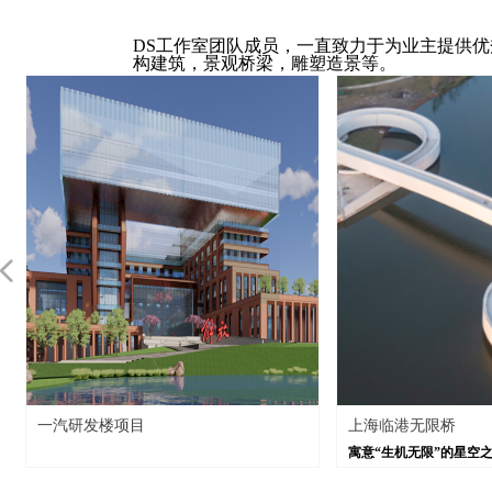
DS工作室团队成员，一直致力于为业主提供
构建筑，景观桥梁，雕塑造景等。
넳
上海临港无限桥
寓意“生机无限”的星空之境人行桥——无限
桥。全桥长度超过350米，仅以中间四个支点为