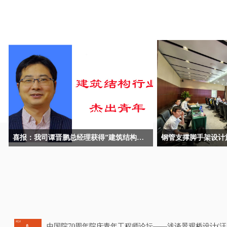
喜报：我司谭晋鹏总经理获得”建筑结构行业杰出青年“荣誉称号
中国院70周年院庆青年工程师论坛——浅谈景观桥设计(汪明