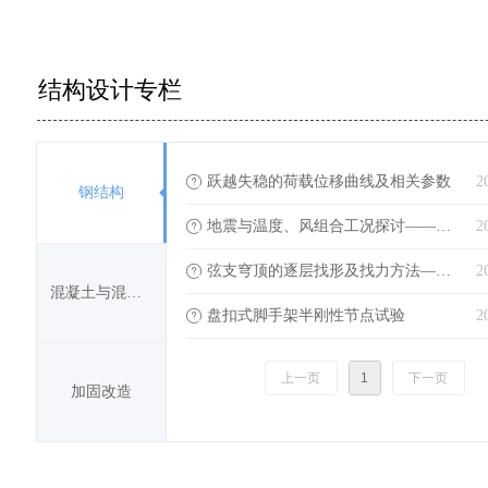
支承，形成两端大悬臂360度环形人行桥和中间
平拱桥。
结构设计专栏
跃越失稳的荷载位移曲线及相关参数
2
ꂀ
钢结构
地震与温度、风组合工况探讨——王立军
2
ꂀ
弦支穹顶的逐层找形及找力方法——李俊安
2
ꂀ
混凝土与混合结构
盘扣式脚手架半刚性节点试验
2
ꂀ
上一页
1
下一页
加固改造